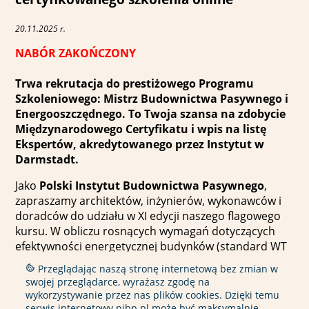
20.11.2025 r.
NABÓR ZAKOŃCZONY
Trwa rekrutacja do prestiżowego Programu
Szkoleniowego: Mistrz Budownictwa Pasywnego i
Energooszczędnego. To Twoja szansa na zdobycie
Międzynarodowego Certyfikatu i wpis na listę
Ekspertów, akredytowanego przez Instytut w
Darmstadt.
Jako
Polski Instytut Budownictwa Pasywnego
,
zapraszamy architektów, inżynierów, wykonawców i
doradców do udziału w XI edycji naszego flagowego
kursu. W obliczu rosnących wymagań dotyczących
efektywności energetycznej budynków (standard WT
2021, dyrektywy EPBD), wiedza z zakresu
Przeglądając naszą stronę internetową bez zmian w
budownictwa zeroenergetycznego staje się kluczową
swojej przeglądarce, wyrażasz zgodę na
przewagą na rynku.
wykorzystywanie przez nas plików cookies. Dzięki temu
serwis internetowy pibp.pl może być maksymalnie