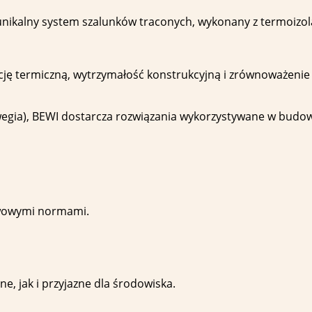
unikalny system szalunków traconych, wykonany z termoizo
ację termiczną, wytrzymałość konstrukcyjną i zrównoważeni
wegia), BEWI dostarcza rozwiązania wykorzystywane w budow
awowymi normami.
e, jak i przyjazne dla środowiska.